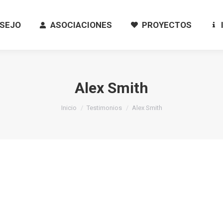
SEJO
ASOCIACIONES
PROYECTOS
SEJO
ASOCIACIONES
PROYECTOS
Alex Smith
Estás aquí:
Inicio
Testimonios
Alex Smith