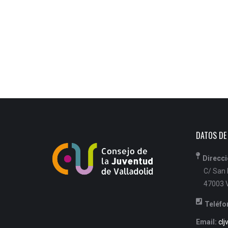
DATOS DE
Direcci
C/ San B
47003 V
Teléfo
Email:
clj