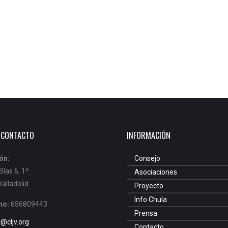
 CONTACTO
INFORMACIÓN
ón:
Consejo
las 6, 1º.
Asociaciones
alladolid
Proyecto
Info Chula
no:
656809443
Prensa
v@cljv.org
Contacto