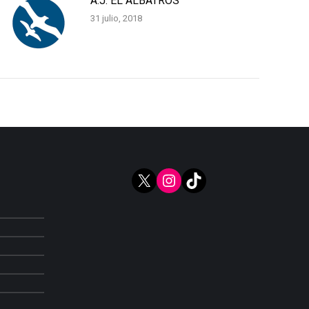
A.J. EL ALBATROS
31 julio, 2018
X
Instagram
TikTok