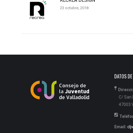
RECREA DESIGN
23 octubre, 2018
DATOS DE
Direcci
C/ San B
47003 V
Teléfo
Email:
clj