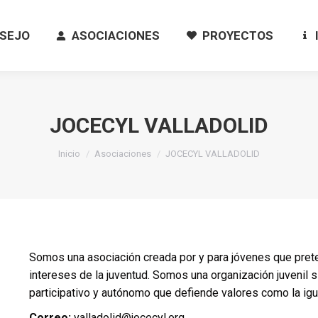
SEJO
ASOCIACIONES
PROYECTOS
SEJO
ASOCIACIONES
PROYECTOS
JOCECYL VALLADOLID
Estás aquí:
Inicio
Asociaciones
JOCECYL VALLADOLID
Somos una asociación creada por y para jóvenes que preten
intereses de la juventud. Somos una organización juvenil s
participativo y autónomo que defiende valores como la igual
Correo:
valladolid@jocecyl.org