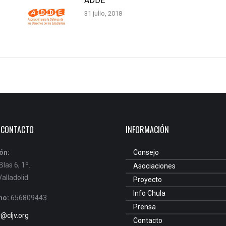
ADDE
31 julio, 2018
 CONTACTO
INFORMACIÓN
ón:
Consejo
las 6, 1º.
Asociaciones
alladolid
Proyecto
Info Chula
no:
656809443
Prensa
v@cljv.org
Contacto