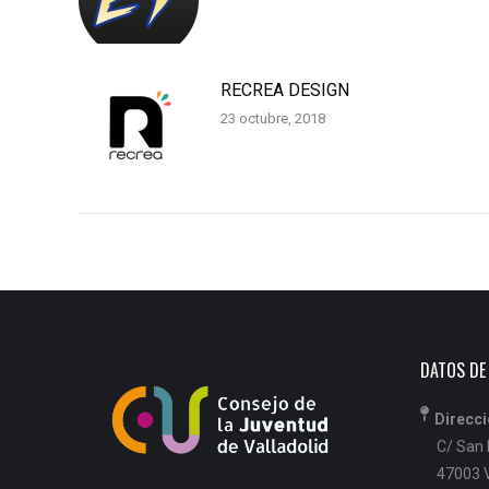
RECREA DESIGN
23 octubre, 2018
DATOS DE
Direcci
C/ San B
47003 V