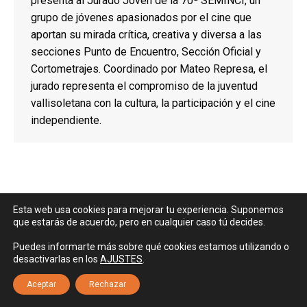
presenta al Jurado Joven de la 70ª SEMINCI, un
grupo de jóvenes apasionados por el cine que
aportan su mirada crítica, creativa y diversa a las
secciones Punto de Encuentro, Sección Oficial y
Cortometrajes. Coordinado por Mateo Represa, el
jurado representa el compromiso de la juventud
vallisoletana con la cultura, la participación y el cine
independiente.
Esta web usa cookies para mejorar tu experiencia. Suponemos
Dream-Theme — truly
premium WordPress themes
que estarás de acuerdo, pero en cualquier caso tú decides.
CLJV © 2025
Aviso legal
|
Política de privacidad
|
Política sobre el uso
de cookies
Puedes informarte más sobre qué cookies estamos utilizando o
desactivarlas en los
AJUSTES
.
Aceptar
Rechazar