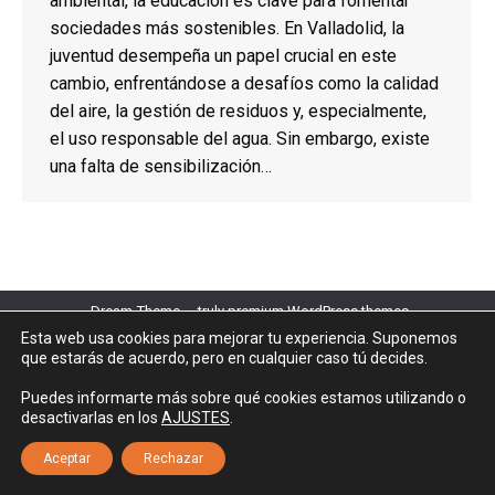
ambiental, la educación es clave para fomentar
sociedades más sostenibles. En Valladolid, la
juventud desempeña un papel crucial en este
cambio, enfrentándose a desafíos como la calidad
del aire, la gestión de residuos y, especialmente,
el uso responsable del agua. Sin embargo, existe
una falta de sensibilización…
Dream-Theme — truly
premium WordPress themes
CLJV © 2025
Aviso legal
|
Política de privacidad
|
Política sobre el uso
Esta web usa cookies para mejorar tu experiencia. Suponemos
de cookies
que estarás de acuerdo, pero en cualquier caso tú decides.
Puedes informarte más sobre qué cookies estamos utilizando o
desactivarlas en los
AJUSTES
.
Aceptar
Rechazar